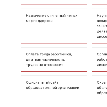
Назначение стипендий и иных
Научн
мер поддержки
аспир
защит
деят
дисс
Оплата труда работников,
Орган
штатная численность,
работ
трудовые отношения
дисци
Официальный сайт
Охран
образовательной организации
обслу
образ