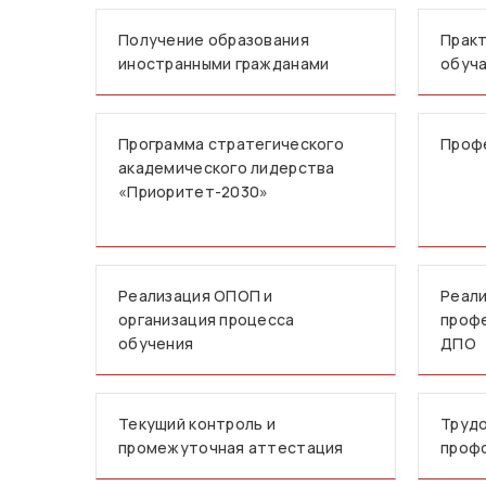
Получение образования
Практ
иностранными гражданами
обуч
Программа стратегического
Проф
академического лидерства
«Приоритет-2030»
Реализация ОПОП и
Реали
организация процесса
профе
обучения
ДПО
Текущий контроль и
Трудо
промежуточная аттестация
проф