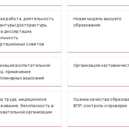
ая работа, деятельность
Новая модель высшего
антуры/докторантуры,
образования
а диссертации,
ельность
ертационных советов
изация воспитательной
Организация наставничес
ы, применение
плинарных взысканий
а труда, медицинское
Оценка качества образова
живание, безопасность в
ВПР, контроль и проверки
овательной организации