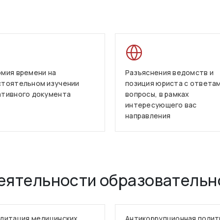
мия времени на
Разъяснения ведомств и
стоятельном изучении
позиция юриста с ответам
ативного документа
вопросы, в рамках
интересующего вас
направления
еятельности образовательн
дитация медицинских
Антикоррупционная полит