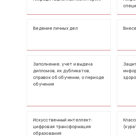
спец
Ведение личных дел
Внесе
Заполнение, учет и выдача
Защи
дипломов, их дубликатов,
инфор
справок об обучении, о периоде
здор
обучения
Искусственный интеллект:
Класс
цифровая трансформация
(кура
образования