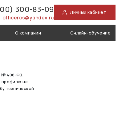
800) 300-83-09
Личный кабинет
officeros@yandex.ru
О компании
Онлайн-обучение
а № 406-ФЗ,
у профилю не
жбу технической