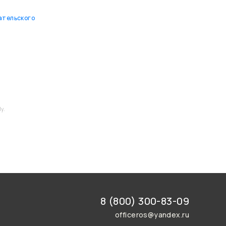
ательского
y.
8 (800) 300-83-09
officeros@yandex.ru