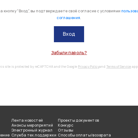
 кнопку "Вход", вы подтверждаете своё согласие с условиями
пользов
соглашения
.
Вход
Забыли пароль?
his site is protected by reCAPTCHA and the Google
Privacy Policy
and
Terms of Service
appl
Лента новостей
Проекты документов
Анонсы мероприятий
Конкурс
Электронный журнал
Отзывы
чение
Служба тех.поддержки
Способы оплаты/возврата