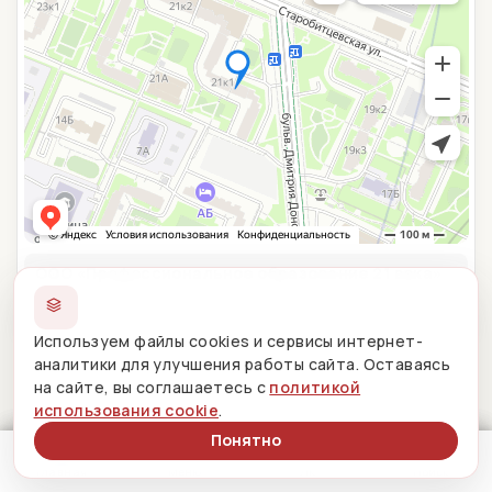
ООО «Профессиональное образование 21 века»
117628, г. Москва, ул. Старобитцевская, д. 21, корп. 1,
кв. 131
Используем файлы cookies и сервисы интернет-
аналитики для улучшения работы сайта. Оставаясь
на сайте, вы соглашаетесь с
политикой
использования cookie
.
Понятно
Меню
Личный кабинет
Поиск
Главная
Меню
ЛК
Поиск