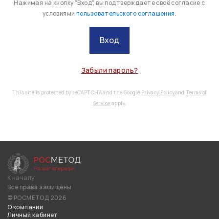
Нажимая на кнопку "Вход", вы подтверждаете своё согласие с
условиями
пользовательского соглашения
.
Вход
Забыли пароль?
This site is protected by reCAPTCHA and the Google
Privacy Policy
and
Terms of
Service
apply.
К началу
Все права защищены
© РОСМЕТОД 2026
О компании
Личный кабинет