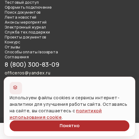
Тестовый доступ
Оформить подключение
Поиск документов
Лента новостей
Анонсы мероприятий
Электронный журнал
Служба тех.поддержки
Проекты документов
Конкурс
Отзывы
Способы оплаты/возврата
Соглашения
8 (800) 300-83-09
officeros@yandex.ru
Сведения об образовательной организации
Используем файлы cookies и сервисы интернет-
Использование материалов сайта разрешено с письменного
аналитики для улучшения работы сайта. Оставаясь
согласия правообладателя и обязательной ссылкой на
на сайте, вы соглашаетесь с
политикой
источник.
использования cookie
.
Понятно
Версия сайта для слабовидящих
Меню
Личный кабинет
Поиск
Главная
Меню
ЛК
Поиск