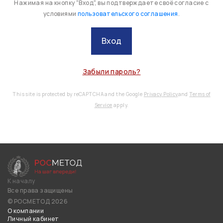
Нажимая на кнопку "Вход", вы подтверждаете своё согласие с
условиями
пользовательского соглашения
.
Вход
Забыли пароль?
This site is protected by reCAPTCHA and the Google
Privacy Policy
and
Terms of
Service
apply.
К началу
Все права защищены
© РОСМЕТОД 2026
О компании
Личный кабинет