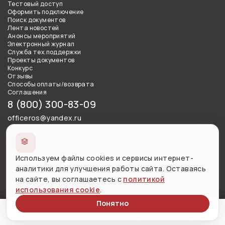
Тестовый доступ
Оформить подключение
Поиск документов
Лента новостей
Анонсы мероприятий
Электронный журнал
Служба тех.поддержки
Проекты документов
Конкурс
Отзывы
Способы оплаты/возврата
Соглашения
8 (800) 300-83-09
officeros@yandex.ru
Сведения об образовательной организации
Используем файлы cookies и сервисы интернет-
Использование материалов сайта разрешено с письменного
аналитики для улучшения работы сайта. Оставаясь
согласия правообладателя и обязательной ссылкой на
на сайте, вы соглашаетесь с
политикой
источник.
использования cookie
.
Понятно
Версия сайта для слабовидящих
Меню
Личный кабинет
Поиск
Главная
Меню
ЛК
Поиск