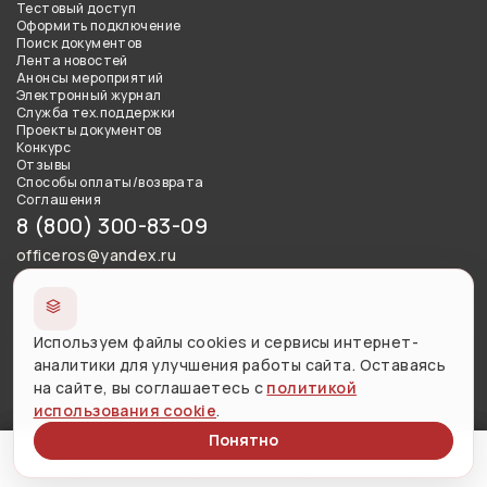
Тестовый доступ
Оформить подключение
Поиск документов
Лента новостей
Анонсы мероприятий
Электронный журнал
Служба тех.поддержки
Проекты документов
Конкурс
Отзывы
Способы оплаты/возврата
Соглашения
8 (800) 300-83-09
officeros@yandex.ru
Сведения об образовательной организации
Используем файлы cookies и сервисы интернет-
Использование материалов сайта разрешено с письменного
аналитики для улучшения работы сайта. Оставаясь
согласия правообладателя и обязательной ссылкой на
на сайте, вы соглашаетесь с
политикой
источник.
использования cookie
.
Понятно
Версия сайта для слабовидящих
Меню
Личный кабинет
Поиск
Главная
Меню
ЛК
Поиск