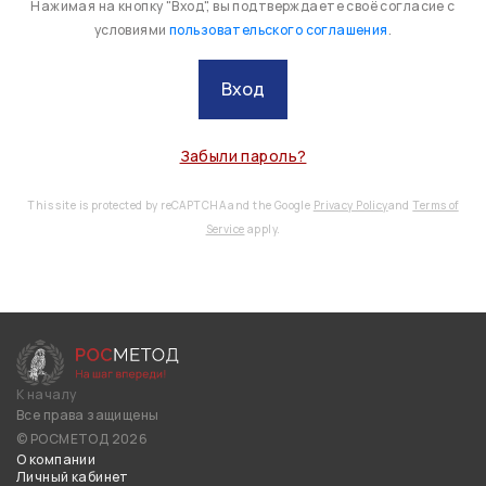
Нажимая на кнопку "Вход", вы подтверждаете своё согласие с
условиями
пользовательского соглашения
.
Вход
Забыли пароль?
This site is protected by reCAPTCHA and the Google
Privacy Policy
and
Terms of
Service
apply.
К началу
Все права защищены
© РОСМЕТОД 2026
О компании
Личный кабинет