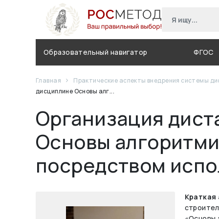
Образовательный навигатор
ФГОС
Главная
Практические аспекты внедрения системы ди
дисциплине Основы алг...
Организация дист
Основы алгоритми
посредством испо
Краткая
строител
«Основы 