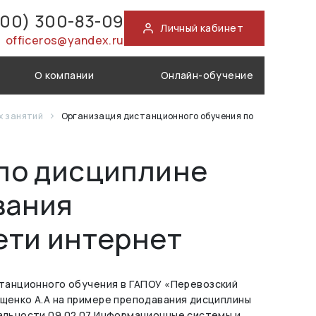
800) 300-83-09
Личный кабинет
officeros@yandex.ru
О компании
Онлайн-обучение
х занятий
Организация дистанционного обучения по
по дисциплине
вания
ети интернет
станционного обучения в ГАПОУ «Перевозский
щенко А.А на примере преподавания дисциплины
альности 09.02.07 Информационные системы и