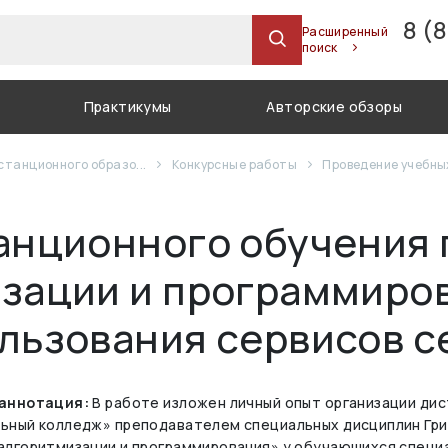
8 (
Расширенный
поиск
Практикумы
Авторские обзоры
станционного образо...
Конкурсные работы
Проведение учебны
анционного обучения 
зации и программиро
льзования сервисов с
 аннотация:
В работе изложен личный опыт организации ди
ьный колледж» преподавателем специальных дисциплин Гри
алгоритмизации и программирования» у обучающихся специ