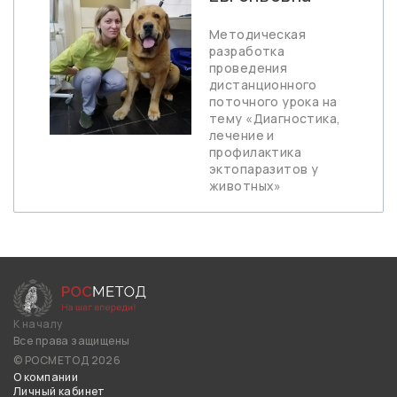
Методическая
разработка
проведения
дистанционного
поточного урока на
тему «Диагностика,
лечение и
профилактика
эктопаразитов у
животных»
К началу
Все права защищены
© РОСМЕТОД 2026
О компании
Личный кабинет