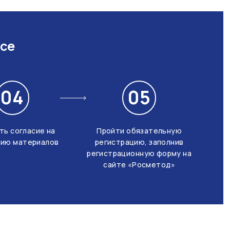
рсе
04
05
ь согласие на
Пройти обязательную
цию материалов
регистрацию, заполнив
регистрационную форму на
сайте «Росметод»