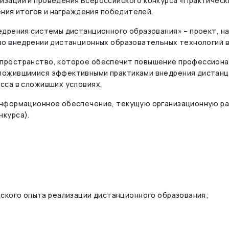
зации и проведения Всероссийского конкурса «Практическ
ения итогов и награждения победителей.
едрения системы дистанционного образования» – проект, н
во внедрении дистанционных образовательных технологий в
пространство, которое обеспечит повышение профессионал
ложившимися эффективными практиками внедрения дистанци
сса в сложивших условиях.
информационное обеспечение, текущую организационную ра
курса).
еского опыта реализации дистанционного образования;