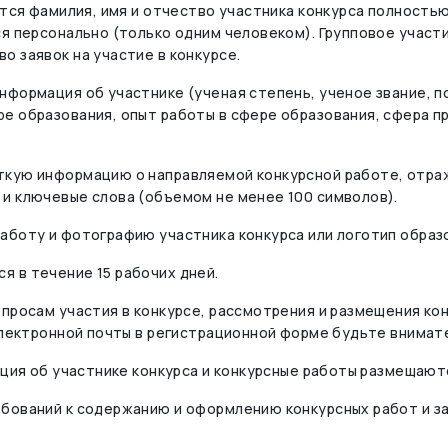
ается фамилия, имя и отчество участника конкурса полность
я персонально (только одним человеком). Групповое участи
о заявок на участие в конкурсе.
формация об участнике (ученая степень, ученое звание, по
ре образования, опыт работы в сфере образования, сфера 
аткую информацию о направляемой конкурсной работе, отр
и ключевые слова (объемом не менее 100 символов).
аботу и фотографию участника конкурса или логотип образ
 в течение 15 рабочих дней.
опросам участия в конкурсе, рассмотрения и размещения ко
 электронной почты в регистрационной форме будьте внимат
ация об участнике конкурса и конкурсные работы размещают
ебований к содержанию и оформлению конкурсных работ и з