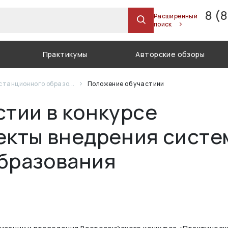
8 (
Расширенный
поиск
Практикумы
Авторские обзоры
станционного образо...
Положение об участиии
стии в конкурсе
екты внедрения сист
бразования