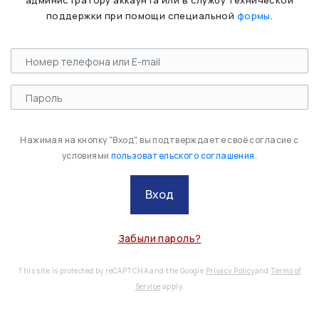
администратору аккаунта или в службу технической
поддержки при помощи специальной
формы
.
Нажимая на кнопку "Вход", вы подтверждаете своё согласие с
условиями
пользовательского соглашения
.
Вход
Забыли пароль?
This site is protected by reCAPTCHA and the Google
Privacy Policy
and
Terms of
Service
apply.