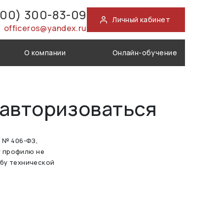
800) 300-83-09
Личный кабинет
officeros@yandex.ru
О компании
Онлайн-обучение
 авторизоваться
а № 406-ФЗ,
у профилю не
жбу технической