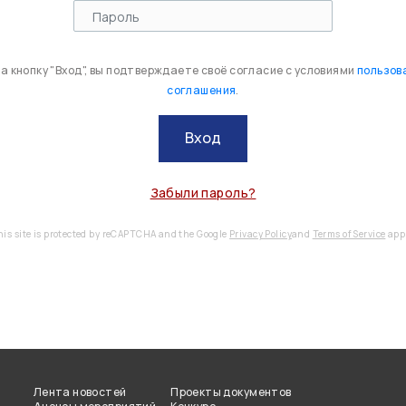
 кнопку "Вход", вы подтверждаете своё согласие с условиями
пользов
соглашения
.
Вход
Забыли пароль?
his site is protected by reCAPTCHA and the Google
Privacy Policy
and
Terms of Service
appl
Лента новостей
Проекты документов