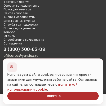
Тестовый доступ
Оформить подключение
Поиск документов
Лента новостей
Анонсы мероприятий
Электронный журнал
Служба тех.поддержки
Проекты документов
Конкурс
Отзывы
Способы оплаты/возврата
Соглашения
8 (800) 300-83-09
officeros@yandex.ru
Сведения об образовательной организации
Используем файлы cookies и сервисы интернет-
Использование материалов сайта разрешено с письменного
аналитики для улучшения работы сайта. Оставаясь
согласия правообладателя и обязательной ссылкой на
на сайте, вы соглашаетесь с
политикой
источник.
использования cookie
.
Понятно
Версия сайта для слабовидящих
Меню
Личный кабинет
Поиск
Главная
Меню
ЛК
Поиск