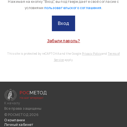
Нажимая на кнопку "Вход", вы подтверждаете своё согласие с
условиями
пользовательского соглашения
.
Вход
Забыли пароль?
This site is protected by reCAPTCHA and the Google
Privacy Policy
and
Terms of
Service
apply.
К началу
Все права защищены
© РОСМЕТОД 2026
О компании
Личный кабинет