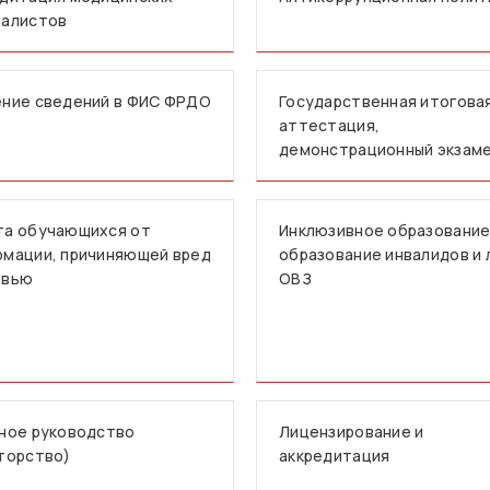
иалистов
ние сведений в ФИС ФРДО
Государственная итогова
аттестация,
демонстрационный экзам
та обучающихся от
Инклюзивное образование
мации, причиняющей вред
образование инвалидов и 
овью
ОВЗ
ное руководство
Лицензирование и
торство)
аккредитация