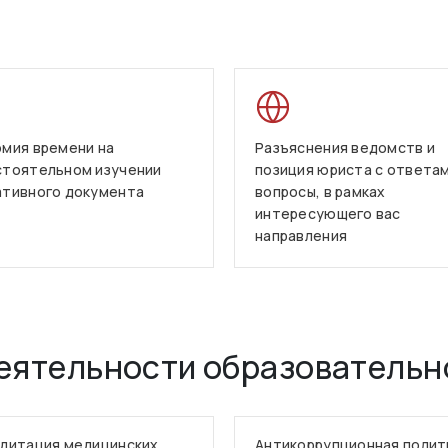
мия времени на
Разъяснения ведомств и
стоятельном изучении
позиция юриста с ответам
ативного документа
вопросы, в рамках
интересующего вас
направления
еятельности образовательн
дитация медицинских
Антикоррупционная полит