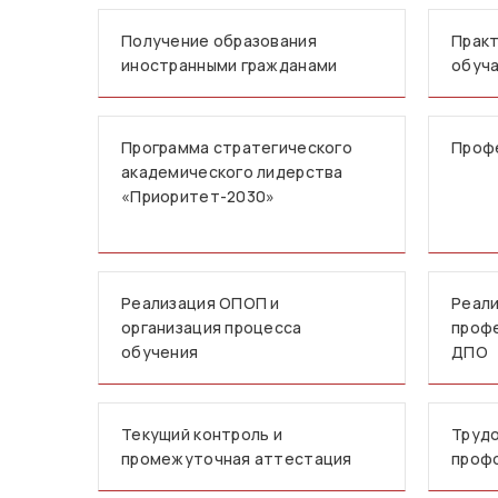
Получение образования
Практ
иностранными гражданами
обуч
Программа стратегического
Проф
академического лидерства
«Приоритет-2030»
Реализация ОПОП и
Реали
организация процесса
профе
обучения
ДПО
Текущий контроль и
Трудо
промежуточная аттестация
проф