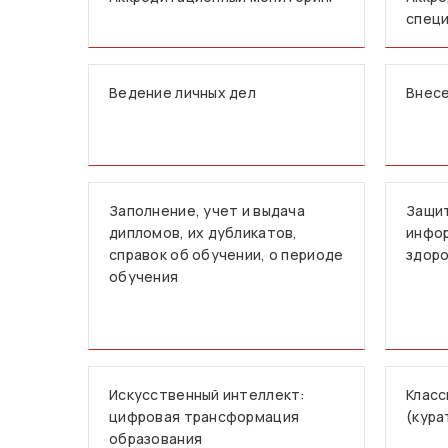
спец
Ведение личных дел
Внесе
Заполнение, учет и выдача
Защи
дипломов, их дубликатов,
инфор
справок об обучении, о периоде
здор
обучения
Искусственный интеллект:
Класс
цифровая трансформация
(кура
образования