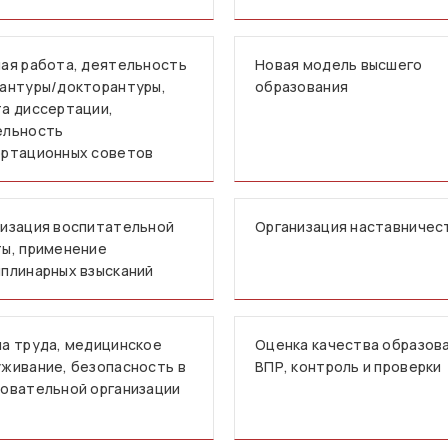
ая работа, деятельность
Новая модель высшего
антуры/докторантуры,
образования
а диссертации,
ельность
ертационных советов
изация воспитательной
Организация наставничес
ы, применение
плинарных взысканий
а труда, медицинское
Оценка качества образова
живание, безопасность в
ВПР, контроль и проверки
овательной организации