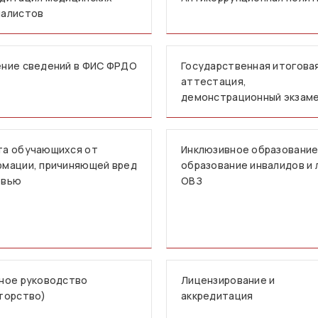
иалистов
ние сведений в ФИС ФРДО
Государственная итогова
аттестация,
демонстрационный экзам
та обучающихся от
Инклюзивное образование
мации, причиняющей вред
образование инвалидов и 
овью
ОВЗ
ное руководство
Лицензирование и
торство)
аккредитация