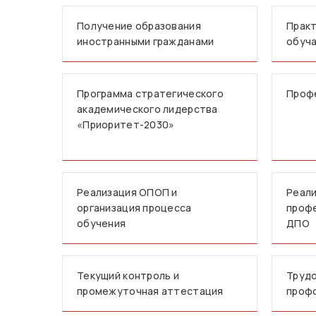
Получение образования
Практ
иностранными гражданами
обуч
Программа стратегического
Проф
академического лидерства
«Приоритет-2030»
Реализация ОПОП и
Реали
организация процесса
профе
обучения
ДПО
Текущий контроль и
Трудо
промежуточная аттестация
проф