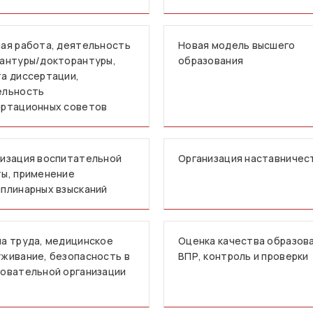
ая работа, деятельность
Новая модель высшего
антуры/докторантуры,
образования
а диссертации,
ельность
ертационных советов
изация воспитательной
Организация наставничес
ы, применение
плинарных взысканий
а труда, медицинское
Оценка качества образова
живание, безопасность в
ВПР, контроль и проверки
овательной организации