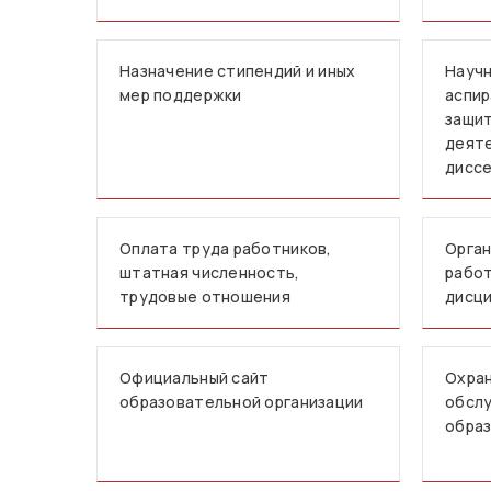
Назначение стипендий и иных
Научн
мер поддержки
аспир
защит
деят
дисс
Оплата труда работников,
Орган
штатная численность,
работ
трудовые отношения
дисци
Официальный сайт
Охран
образовательной организации
обслу
образ