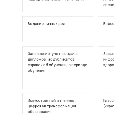
спец
Ведение личных дел
Внесе
Заполнение, учет и выдача
Защи
дипломов, их дубликатов,
инфор
справок об обучении, о периоде
здор
обучения
Искусственный интеллект:
Класс
цифровая трансформация
(кура
образования