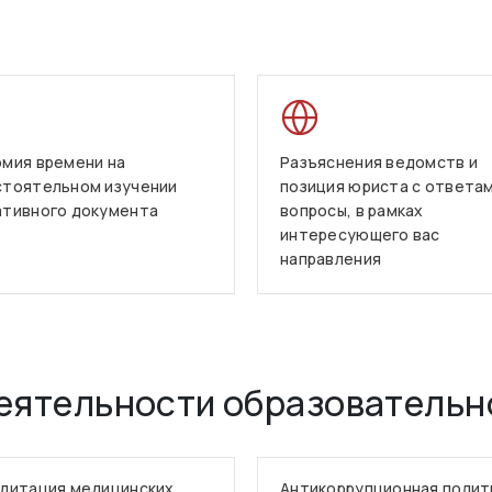
мия времени на
Разъяснения ведомств и
стоятельном изучении
позиция юриста с ответам
ативного документа
вопросы, в рамках
интересующего вас
направления
еятельности образовательн
дитация медицинских
Антикоррупционная полит