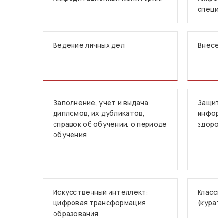
спец
Ведение личных дел
Внесе
Заполнение, учет и выдача
Защи
дипломов, их дубликатов,
инфор
справок об обучении, о периоде
здор
обучения
Искусственный интеллект:
Класс
цифровая трансформация
(кура
образования