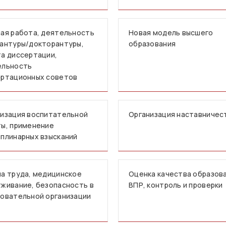
ая работа, деятельность
Новая модель высшего
антуры/докторантуры,
образования
а диссертации,
ельность
ертационных советов
изация воспитательной
Организация наставничес
ы, применение
плинарных взысканий
а труда, медицинское
Оценка качества образова
живание, безопасность в
ВПР, контроль и проверки
овательной организации