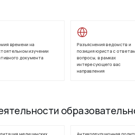
мия времени на
Разъяснения ведомств и
стоятельном изучении
позиция юриста с ответам
ативного документа
вопросы, в рамках
интересующего вас
направления
еятельности образовательн
дитация медицинских
Антикоррупционная полит