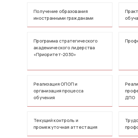
Получение образования
Практ
иностранными гражданами
обуч
Программа стратегического
Проф
академического лидерства
«Приоритет-2030»
Реализация ОПОП и
Реали
организация процесса
профе
обучения
ДПО
Текущий контроль и
Трудо
промежуточная аттестация
проф