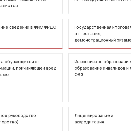
иалистов
ние сведений в ФИС ФРДО
Государственная итогова
аттестация,
демонстрационный экзам
та обучающихся от
Инклюзивное образование
мации, причиняющей вред
образование инвалидов и 
овью
ОВЗ
ное руководство
Лицензирование и
торство)
аккредитация