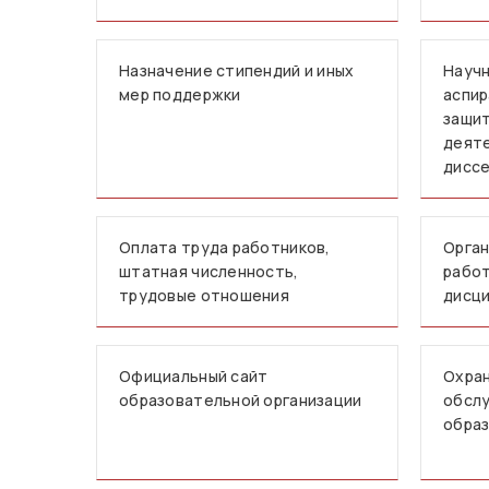
Назначение стипендий и иных
Научн
мер поддержки
аспир
защит
деят
дисс
Оплата труда работников,
Орган
штатная численность,
работ
трудовые отношения
дисци
Официальный сайт
Охран
образовательной организации
обслу
образ