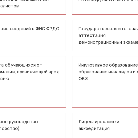
иалистов
ние сведений в ФИС ФРДО
Государственная итогова
аттестация,
демонстрационный экзам
та обучающихся от
Инклюзивное образование
мации, причиняющей вред
образование инвалидов и 
овью
ОВЗ
ное руководство
Лицензирование и
торство)
аккредитация