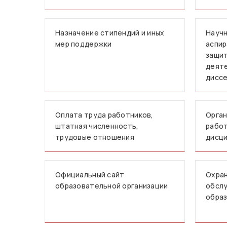
Назначение стипендий и иных
Научн
мер поддержки
аспир
защит
деят
дисс
Оплата труда работников,
Орган
штатная численность,
работ
трудовые отношения
дисци
Официальный сайт
Охран
образовательной организации
обслу
образ