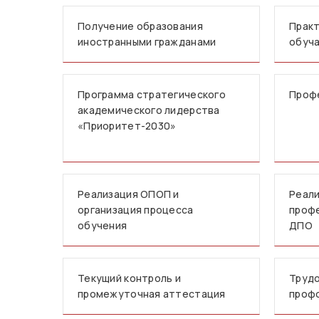
Получение образования
Практ
иностранными гражданами
обуч
Программа стратегического
Проф
академического лидерства
«Приоритет-2030»
Реализация ОПОП и
Реали
организация процесса
профе
обучения
ДПО
Текущий контроль и
Трудо
промежуточная аттестация
проф