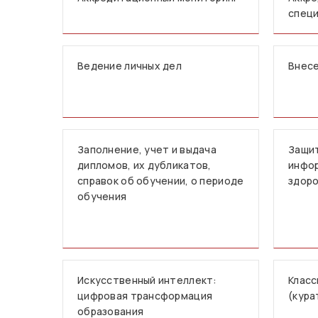
спец
Ведение личных дел
Внесе
Заполнение, учет и выдача
Защи
дипломов, их дубликатов,
инфор
справок об обучении, о периоде
здор
обучения
Искусственный интеллект:
Класс
цифровая трансформация
(кура
образования