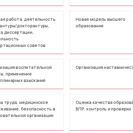
ая работа, деятельность
Новая модель высшего
антуры/докторантуры,
образования
а диссертации,
ельность
ертационных советов
изация воспитательной
Организация наставничес
ы, применение
плинарных взысканий
а труда, медицинское
Оценка качества образова
живание, безопасность в
ВПР, контроль и проверки
овательной организации