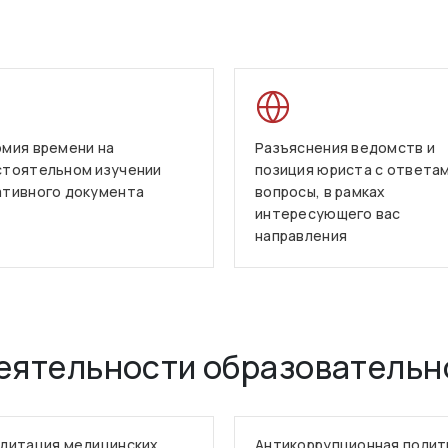
мия времени на
Разъяснения ведомств и
стоятельном изучении
позиция юриста с ответам
ативного документа
вопросы, в рамках
интересующего вас
направления
еятельности образовательн
дитация медицинских
Антикоррупционная полит