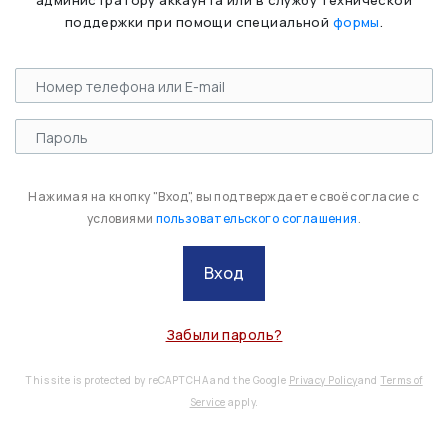
администратору аккаунта или в службу технической
поддержки при помощи специальной
формы
.
Нажимая на кнопку "Вход", вы подтверждаете своё согласие с
условиями
пользовательского соглашения
.
Вход
Забыли пароль?
This site is protected by reCAPTCHA and the Google
Privacy Policy
and
Terms of
Service
apply.