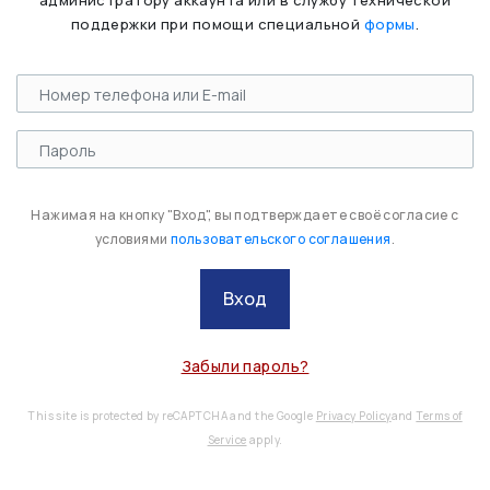
администратору аккаунта или в службу технической
поддержки при помощи специальной
формы
.
Нажимая на кнопку "Вход", вы подтверждаете своё согласие с
условиями
пользовательского соглашения
.
Вход
Забыли пароль?
This site is protected by reCAPTCHA and the Google
Privacy Policy
and
Terms of
Service
apply.