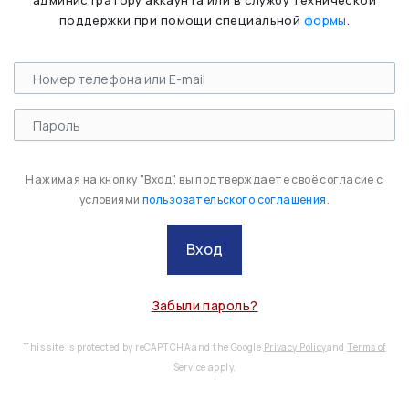
администратору аккаунта или в службу технической
поддержки при помощи специальной
формы
.
Нажимая на кнопку "Вход", вы подтверждаете своё согласие с
условиями
пользовательского соглашения
.
Вход
Забыли пароль?
This site is protected by reCAPTCHA and the Google
Privacy Policy
and
Terms of
Service
apply.