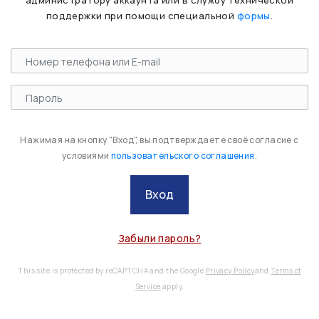
администратору аккаунта или в службу технической
поддержки при помощи специальной
формы
.
Нажимая на кнопку "Вход", вы подтверждаете своё согласие с
условиями
пользовательского соглашения
.
Вход
Забыли пароль?
This site is protected by reCAPTCHA and the Google
Privacy Policy
and
Terms of
Service
apply.