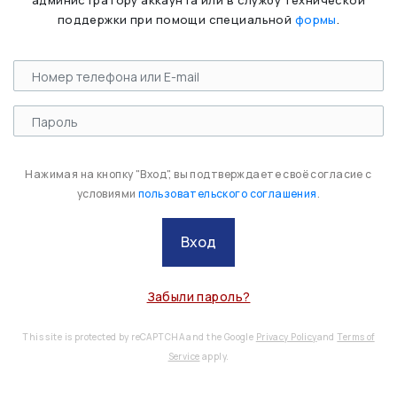
администратору аккаунта или в службу технической
поддержки при помощи специальной
формы
.
Нажимая на кнопку "Вход", вы подтверждаете своё согласие с
условиями
пользовательского соглашения
.
Вход
Забыли пароль?
This site is protected by reCAPTCHA and the Google
Privacy Policy
and
Terms of
Service
apply.