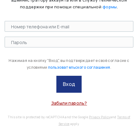
администратору аккаунта или в службу технической
поддержки при помощи специальной
формы
.
Нажимая на кнопку "Вход", вы подтверждаете своё согласие с
условиями
пользовательского соглашения
.
Вход
Забыли пароль?
This site is protected by reCAPTCHA and the Google
Privacy Policy
and
Terms of
Service
apply.