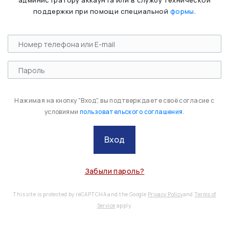
администратору аккаунта или в службу технической
поддержки при помощи специальной
формы
.
Нажимая на кнопку "Вход", вы подтверждаете своё согласие с
условиями
пользовательского соглашения
.
Вход
Забыли пароль?
This site is protected by reCAPTCHA and the Google
Privacy Policy
and
Terms of
Service
apply.