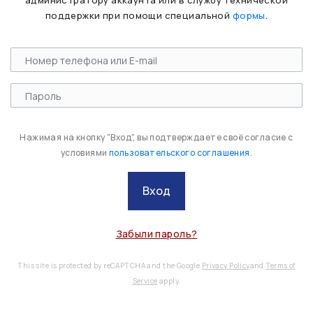
администратору аккаунта или в службу технической
поддержки при помощи специальной
формы
.
Нажимая на кнопку "Вход", вы подтверждаете своё согласие с
условиями
пользовательского соглашения
.
Вход
Забыли пароль?
This site is protected by reCAPTCHA and the Google
Privacy Policy
and
Terms of
Service
apply.