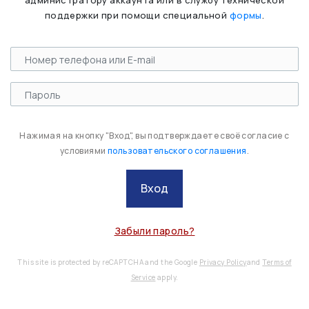
администратору аккаунта или в службу технической
поддержки при помощи специальной
формы
.
Нажимая на кнопку "Вход", вы подтверждаете своё согласие с
условиями
пользовательского соглашения
.
Вход
Забыли пароль?
This site is protected by reCAPTCHA and the Google
Privacy Policy
and
Terms of
Service
apply.