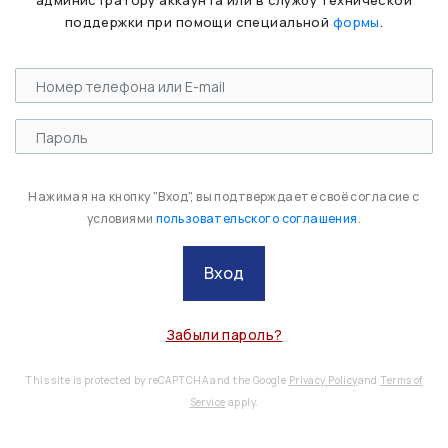
администратору аккаунта или в службу технической
поддержки при помощи специальной
формы
.
Нажимая на кнопку "Вход", вы подтверждаете своё согласие с
условиями
пользовательского соглашения
.
Вход
Забыли пароль?
This site is protected by reCAPTCHA and the Google
Privacy Policy
and
Terms of
Service
apply.