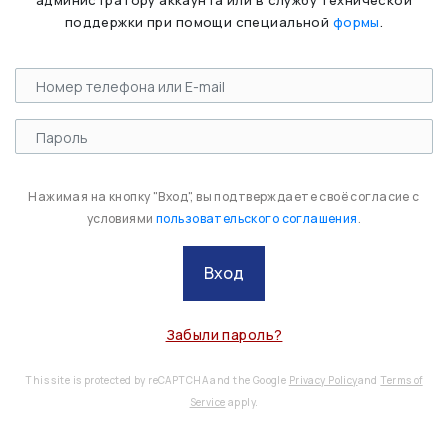
администратору аккаунта или в службу технической
поддержки при помощи специальной
формы
.
Нажимая на кнопку "Вход", вы подтверждаете своё согласие с
условиями
пользовательского соглашения
.
Вход
Забыли пароль?
This site is protected by reCAPTCHA and the Google
Privacy Policy
and
Terms of
Service
apply.