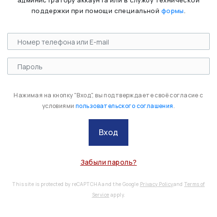
администратору аккаунта или в службу технической
поддержки при помощи специальной
формы
.
Нажимая на кнопку "Вход", вы подтверждаете своё согласие с
условиями
пользовательского соглашения
.
Вход
Забыли пароль?
This site is protected by reCAPTCHA and the Google
Privacy Policy
and
Terms of
Service
apply.