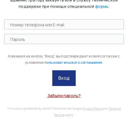
администратору аккаунта или в службу технической
поддержки при помощи специальной
формы
.
Нажимая на кнопку "Вход", вы подтверждаете своё согласие с
условиями
пользовательского соглашения
.
Вход
Забыли пароль?
This site is protected by reCAPTCHA and the Google
Privacy Policy
and
Terms of
Service
apply.