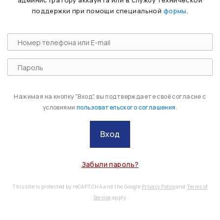
администратору аккаунта или в службу технической
поддержки при помощи специальной
формы
.
Нажимая на кнопку "Вход", вы подтверждаете своё согласие с
условиями
пользовательского соглашения
.
Вход
Забыли пароль?
This site is protected by reCAPTCHA and the Google
Privacy Policy
and
Terms of
Service
apply.