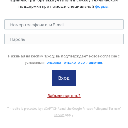
администратору аккаунта или в службу технической
поддержки при помощи специальной
формы
.
Нажимая на кнопку "Вход", вы подтверждаете своё согласие с
условиями
пользовательского соглашения
.
Вход
Забыли пароль?
This site is protected by reCAPTCHA and the Google
Privacy Policy
and
Terms of
Service
apply.