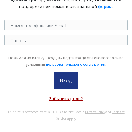
администратору аккаунта или в службу технической
поддержки при помощи специальной
формы
.
Нажимая на кнопку "Вход", вы подтверждаете своё согласие с
условиями
пользовательского соглашения
.
Вход
Забыли пароль?
This site is protected by reCAPTCHA and the Google
Privacy Policy
and
Terms of
Service
apply.