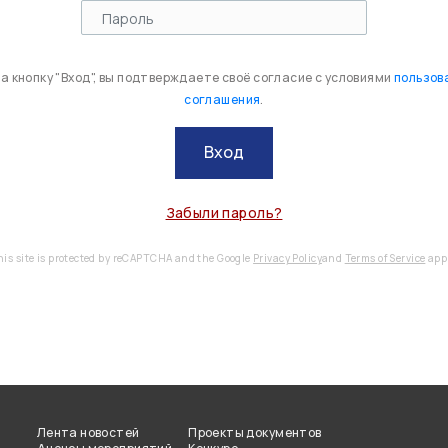
 кнопку "Вход", вы подтверждаете своё согласие с условиями
пользов
соглашения
.
Вход
Забыли пароль?
his site is protected by reCAPTCHA and the Google
Privacy Policy
and
Terms of Service
appl
Лента новостей
Проекты документов