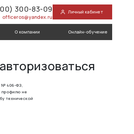
800) 300-83-09
Личный кабинет
officeros@yandex.ru
О компании
Онлайн-обучение
 авторизоваться
а № 406-ФЗ,
у профилю не
жбу технической