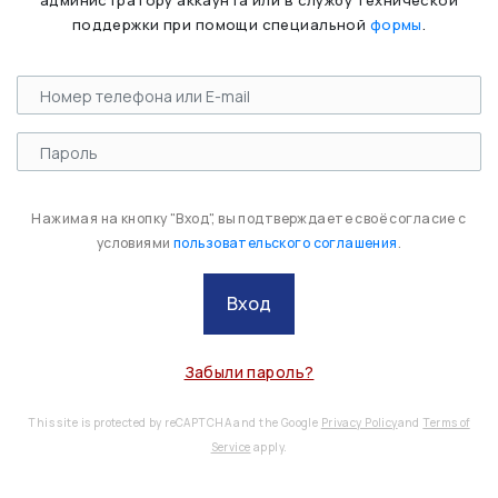
администратору аккаунта или в службу технической
поддержки при помощи специальной
формы
.
Нажимая на кнопку "Вход", вы подтверждаете своё согласие с
условиями
пользовательского соглашения
.
Вход
Забыли пароль?
This site is protected by reCAPTCHA and the Google
Privacy Policy
and
Terms of
Service
apply.