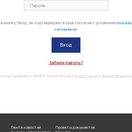
 кнопку "Вход", вы подтверждаете своё согласие с условиями
пользов
соглашения
.
Вход
Забыли пароль?
his site is protected by reCAPTCHA and the Google
Privacy Policy
and
Terms of Service
appl
Лента новостей
Проекты документов