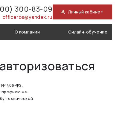
800) 300-83-09
Личный кабинет
officeros@yandex.ru
О компании
Онлайн-обучение
 авторизоваться
а № 406-ФЗ,
у профилю не
жбу технической