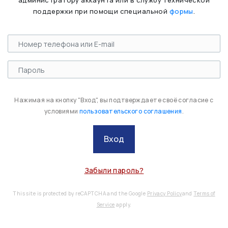
администратору аккаунта или в службу технической
поддержки при помощи специальной
формы
.
Нажимая на кнопку "Вход", вы подтверждаете своё согласие с
условиями
пользовательского соглашения
.
Вход
Забыли пароль?
This site is protected by reCAPTCHA and the Google
Privacy Policy
and
Terms of
Service
apply.