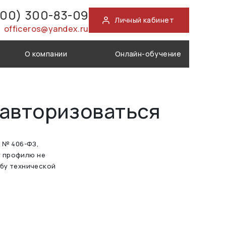
800) 300-83-09
Личный кабинет
officeros@yandex.ru
О компании
Онлайн-обучение
 авторизоваться
а № 406-ФЗ,
у профилю не
жбу технической