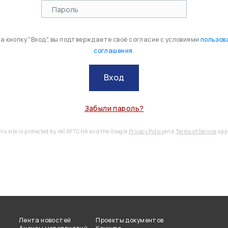
 кнопку "Вход", вы подтверждаете своё согласие с условиями
пользов
соглашения
.
Вход
Забыли пароль?
his site is protected by reCAPTCHA and the Google
Privacy Policy
and
Terms of Service
appl
Лента новостей
Проекты документов