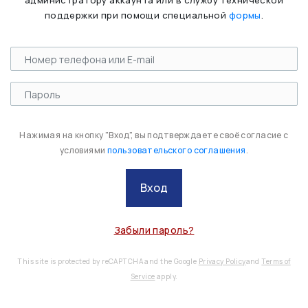
администратору аккаунта или в службу технической
поддержки при помощи специальной
формы
.
Нажимая на кнопку "Вход", вы подтверждаете своё согласие с
условиями
пользовательского соглашения
.
Вход
Забыли пароль?
This site is protected by reCAPTCHA and the Google
Privacy Policy
and
Terms of
Service
apply.