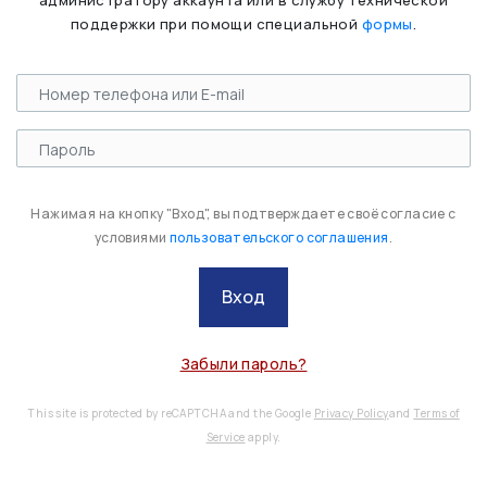
администратору аккаунта или в службу технической
поддержки при помощи специальной
формы
.
Нажимая на кнопку "Вход", вы подтверждаете своё согласие с
условиями
пользовательского соглашения
.
Вход
Забыли пароль?
This site is protected by reCAPTCHA and the Google
Privacy Policy
and
Terms of
Service
apply.