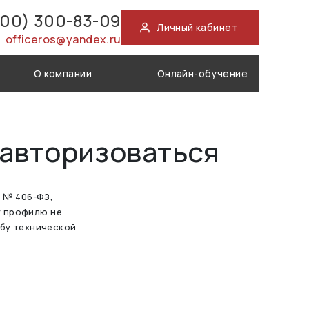
800) 300-83-09
Личный кабинет
officeros@yandex.ru
О компании
Онлайн-обучение
 авторизоваться
а № 406-ФЗ,
у профилю не
жбу технической