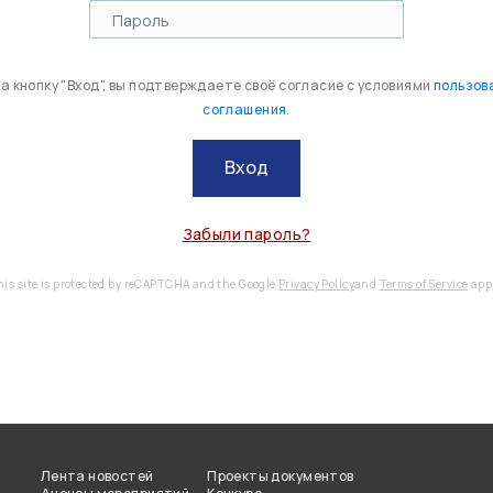
 кнопку "Вход", вы подтверждаете своё согласие с условиями
пользов
соглашения
.
Вход
Забыли пароль?
his site is protected by reCAPTCHA and the Google
Privacy Policy
and
Terms of Service
appl
Лента новостей
Проекты документов