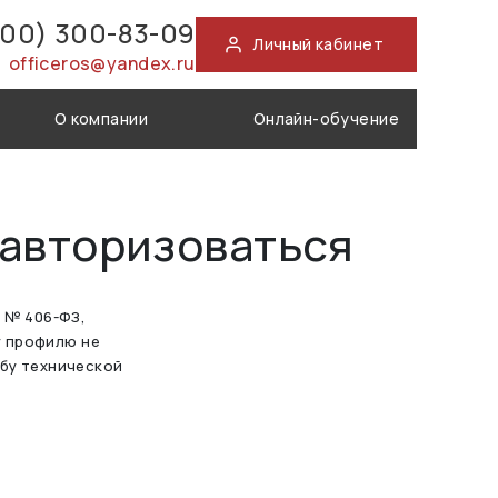
800) 300-83-09
Личный кабинет
officeros@yandex.ru
О компании
Онлайн-обучение
 авторизоваться
а № 406-ФЗ,
у профилю не
жбу технической