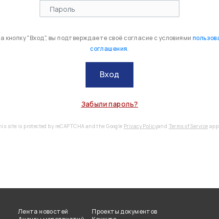
 кнопку "Вход", вы подтверждаете своё согласие с условиями
пользов
соглашения
.
Вход
Забыли пароль?
his site is protected by reCAPTCHA and the Google
Privacy Policy
and
Terms of Service
appl
Лента новостей
Проекты документов