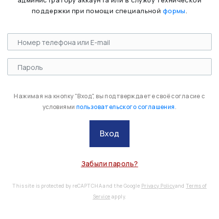
администратору аккаунта или в службу технической
поддержки при помощи специальной
формы
.
Нажимая на кнопку "Вход", вы подтверждаете своё согласие с
условиями
пользовательского соглашения
.
Вход
Забыли пароль?
This site is protected by reCAPTCHA and the Google
Privacy Policy
and
Terms of
Service
apply.