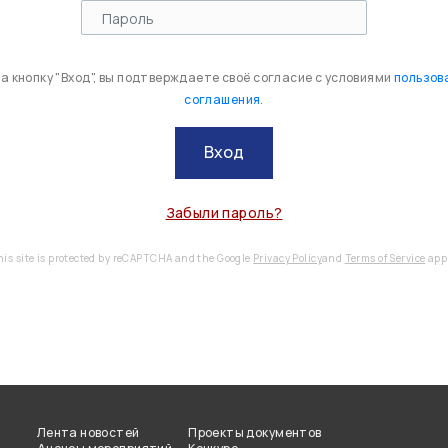
 кнопку "Вход", вы подтверждаете своё согласие с условиями
пользов
соглашения
.
Вход
Забыли пароль?
his site is protected by reCAPTCHA and the Google
Privacy Policy
and
Terms of Service
appl
Лента новостей
Проекты документов