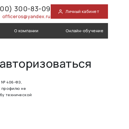
800) 300-83-09
Личный кабинет
officeros@yandex.ru
О компании
Онлайн-обучение
 авторизоваться
а № 406-ФЗ,
у профилю не
жбу технической