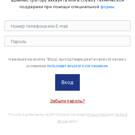
администратору аккаунта или в службу технической
поддержки при помощи специальной
формы
.
Нажимая на кнопку "Вход", вы подтверждаете своё согласие с
условиями
пользовательского соглашения
.
Вход
Забыли пароль?
This site is protected by reCAPTCHA and the Google
Privacy Policy
and
Terms of
Service
apply.