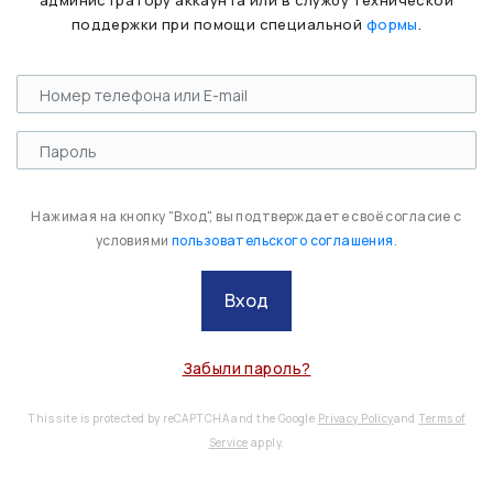
администратору аккаунта или в службу технической
поддержки при помощи специальной
формы
.
Нажимая на кнопку "Вход", вы подтверждаете своё согласие с
условиями
пользовательского соглашения
.
Вход
Забыли пароль?
This site is protected by reCAPTCHA and the Google
Privacy Policy
and
Terms of
Service
apply.