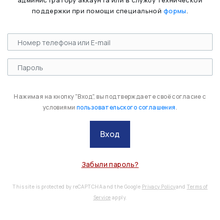
администратору аккаунта или в службу технической
поддержки при помощи специальной
формы
.
Нажимая на кнопку "Вход", вы подтверждаете своё согласие с
условиями
пользовательского соглашения
.
Вход
Забыли пароль?
This site is protected by reCAPTCHA and the Google
Privacy Policy
and
Terms of
Service
apply.