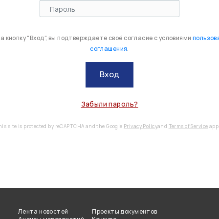
 кнопку "Вход", вы подтверждаете своё согласие с условиями
пользов
соглашения
.
Вход
Забыли пароль?
his site is protected by reCAPTCHA and the Google
Privacy Policy
and
Terms of Service
appl
Лента новостей
Проекты документов