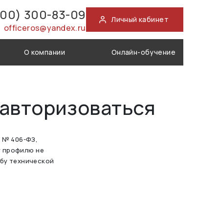
800) 300-83-09
Личный кабинет
officeros@yandex.ru
О компании
Онлайн-обучение
 авторизоваться
а № 406-ФЗ,
у профилю не
жбу технической