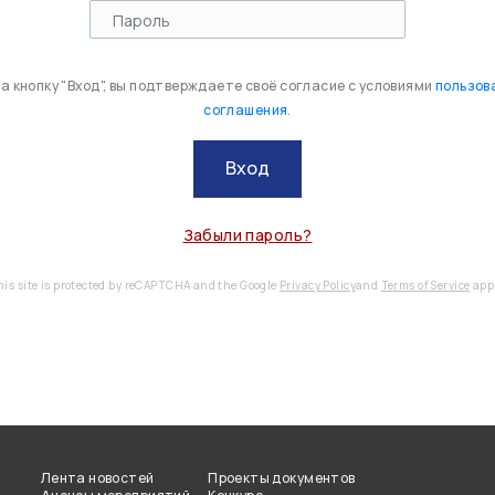
 кнопку "Вход", вы подтверждаете своё согласие с условиями
пользов
соглашения
.
Вход
Забыли пароль?
his site is protected by reCAPTCHA and the Google
Privacy Policy
and
Terms of Service
appl
Лента новостей
Проекты документов