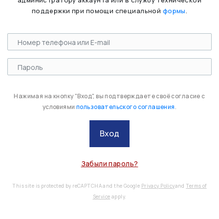
администратору аккаунта или в службу технической
поддержки при помощи специальной
формы
.
Нажимая на кнопку "Вход", вы подтверждаете своё согласие с
условиями
пользовательского соглашения
.
Вход
Забыли пароль?
This site is protected by reCAPTCHA and the Google
Privacy Policy
and
Terms of
Service
apply.