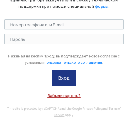
администратору аккаунта или в службу технической
поддержки при помощи специальной
формы
.
Нажимая на кнопку "Вход", вы подтверждаете своё согласие с
условиями
пользовательского соглашения
.
Вход
Забыли пароль?
This site is protected by reCAPTCHA and the Google
Privacy Policy
and
Terms of
Service
apply.